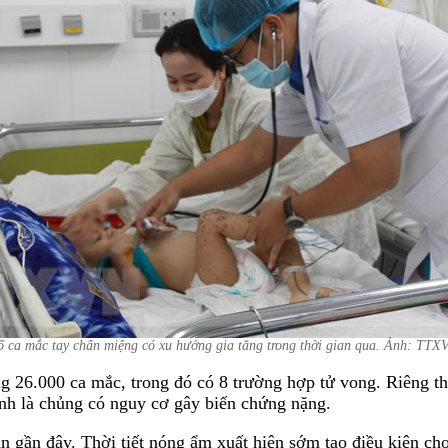
ố ca mắc tay chân miệng có xu hướng gia tăng trong thời gian qua. Ảnh: TTX
 26.000 ca mắc, trong đó có 8 trường hợp tử vong. Riêng thá
nh là chủng có nguy cơ gây biến chứng nặng.
an gần đây. Thời tiết nóng ẩm xuất hiện sớm tạo điều kiện c