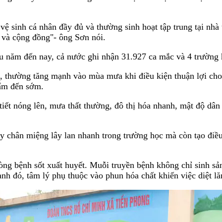
vệ sinh cá nhân đầy đủ và thường sinh hoạt tập trung tại nhà
ọc và cộng đồng"- ông Sơn nói.
u năm đến nay, cả nước ghi nhận 31.927 ca mắc và 4 trường h
m, thường tăng mạnh vào mùa mưa khi điều kiện thuận lợi cho
 ẩm đến sớm.
 tiết nóng lên, mưa thất thường, đô thị hóa nhanh, mật độ dâ
ay chân miệng lây lan nhanh trong trường học mà còn tạo điều
òng bệnh sốt xuất huyết. Muỗi truyền bệnh không chỉ sinh s
ạnh đó, tâm lý phụ thuộc vào phun hóa chất khiến việc diệt 