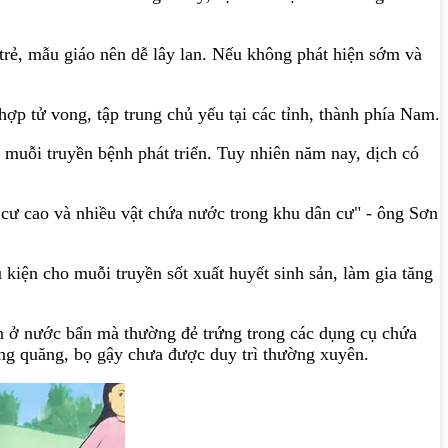
 trẻ, mẫu giáo nên dễ lây lan. Nếu không phát hiện sớm và
ợp tử vong, tập trung chủ yếu tại các tỉnh, thành phía Nam.
 muỗi truyền bệnh phát triển. Tuy nhiên năm nay, dịch có
n cư cao và nhiều vật chứa nước trong khu dân cư" - ông Sơn
 kiện cho muỗi truyền sốt xuất huyết sinh sản, làm gia tăng
ản ở nước bẩn mà thường đẻ trứng trong các dụng cụ chứa
lăng quăng, bọ gậy chưa được duy trì thường xuyên.