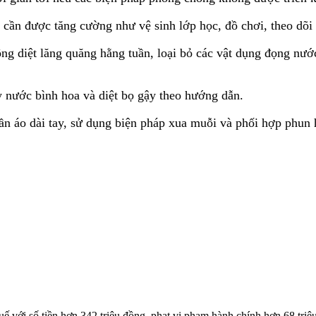
cần được tăng cường như vệ sinh lớp học, đồ chơi, theo dõi 
ộng diệt lăng quăng hằng tuần, loại bỏ các vật dụng đọng nư
 nước bình hoa và diệt bọ gậy theo hướng dẫn.
áo dài tay, sử dụng biện pháp xua muỗi và phối hợp phun hó
 với số tiền hơn 342 triệu đồng, phạt vi phạm hành chính hơn 68 triệ