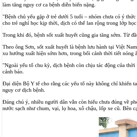
làm tăng nguy cơ ca bệnh diễn biến nặng.
"Bệnh chủ yếu gặp ở trẻ dưới 5 tuổi – nhóm chưa có ý thức 
cho trẻ nghỉ học kịp thời, dịch có thể lan rộng trong lớp h
Trong khi đó, bệnh sốt xuất huyết cũng gia tăng sớm. Từ đầ
Theo ông Sơn, sốt xuất huyết là bệnh lưu hành tại Việt Na
xu hướng xuất hiện sớm hơn, trong bối cảnh thời tiết nóng
"Ngoài yếu tố chu kỳ, dịch bệnh còn chịu tác động của thời
cảnh báo.
Đại diện Bộ Y tế cho rằng các yếu tố này không chỉ khiến t
nguy cơ dịch bệnh.
Đáng chú ý, nhiều người dân vẫn còn hiểu chưa đúng về ph
nước sạch như chum, vại, lọ hoa, xô chậu, lốp xe cũ. Bên c