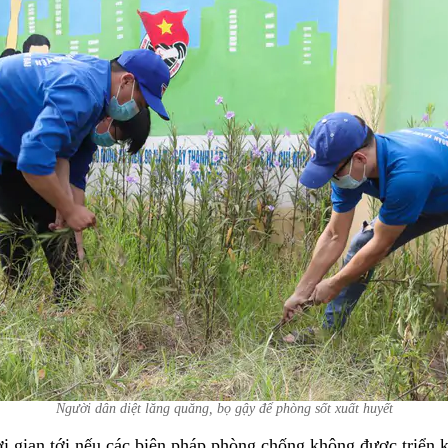
Người dân diệt lăng quăng, bọ gậy để phòng sốt xuất huyết
ời gian tới nếu các biện pháp phòng chống không được triển kh