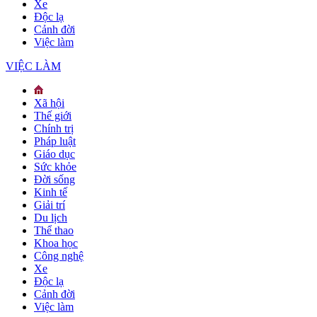
Xe
Độc lạ
Cảnh đời
Việc làm
VIỆC LÀM
Xã hội
Thế giới
Chính trị
Pháp luật
Giáo dục
Sức khỏe
Đời sống
Kinh tế
Giải trí
Du lịch
Thể thao
Khoa học
Công nghệ
Xe
Độc lạ
Cảnh đời
Việc làm