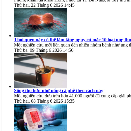
Thứ hai, 22 Tháng 6 2026 14:45
Thói quen này có thể làm tăng nguy cơ mắc 10 loại ung th
Một nghiên cứu mới liên quan đến nhiều nhóm bệnh như ung thư
Thứ ba, 09 Tháng 6 2026 14:56
Sống thọ hơn nhờ uống cà phê theo cách này
Một nghiên cứu dựa trên hơn 41.000 người đã cung cấp giải ph
Thứ hai, 08 Tháng 6 2026 15:35