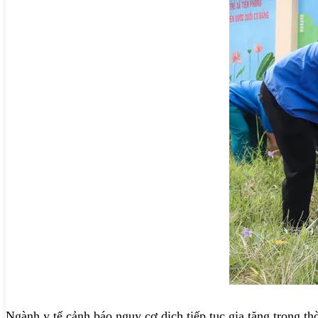
Ngành y tế cảnh báo nguy cơ dịch tiếp tục gia tăng trong th