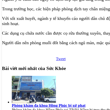
Trong trường học, các biện pháp phòng dịch tay chân miệng 
Với sốt xuất huyết, ngành y tế khuyến cáo người dân chủ đ
sinh hoạt.
Các dụng cụ chứa nước cần được cọ rửa thường xuyên, thay
Người dân nên phòng muỗi đốt bằng cách ngủ màn, mặc quần 
Tweet
Bài viết mới nhất của Sức Khỏe
Phòng khám đa khoa Hồng Phúc bị xử phạt
Phòng khám đa khoa Hồng Phúc tại TP Đà Nẵng bị truy thu thuế