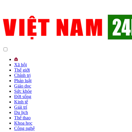
Xã hội
Thế giới
Chính trị
Pháp luật
Giáo dục
Sức khỏe
Đời sống
Kinh tế
Giải trí
Du lịch
Thể thao
Khoa học
Công nghệ