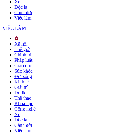
Xe
Độc lạ
Cảnh đời
Việc làm
VIỆC LÀM
Xã hội
Thế giới
Chính trị
Pháp luật
Giáo dục
Sức khỏe
Đời sống
Kinh tế
Giải trí
Du lịch
Thể thao
Khoa học
Công nghệ
Xe
Độc lạ
Cảnh đời
Việc làm