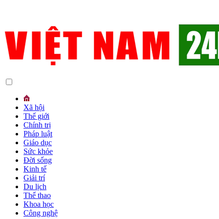
Xã hội
Thế giới
Chính trị
Pháp luật
Giáo dục
Sức khỏe
Đời sống
Kinh tế
Giải trí
Du lịch
Thể thao
Khoa học
Công nghệ