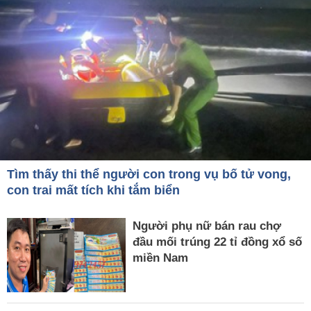
Tìm thấy thi thể người con trong vụ bố tử vong,
con trai mất tích khi tắm biển
Người phụ nữ bán rau chợ
đầu mối trúng 22 tỉ đồng xổ số
miền Nam