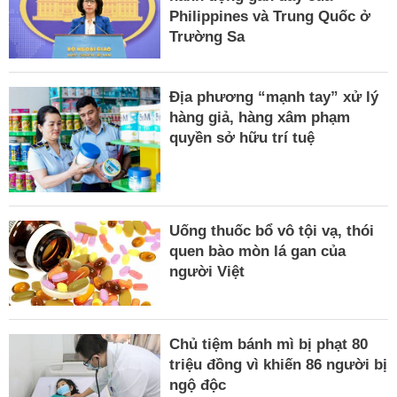
Philippines và Trung Quốc ở
Trường Sa
Địa phương “mạnh tay” xử lý
hàng giả, hàng xâm phạm
quyền sở hữu trí tuệ
Uống thuốc bổ vô tội vạ, thói
quen bào mòn lá gan của
người Việt
Chủ tiệm bánh mì bị phạt 80
triệu đồng vì khiến 86 người bị
ngộ độc