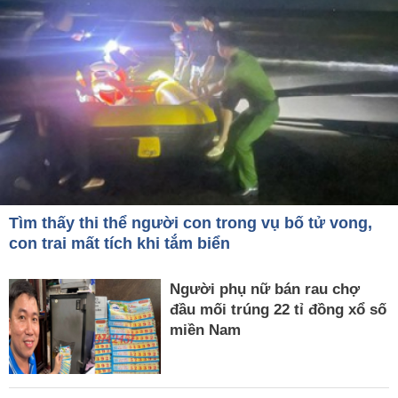
Tìm thấy thi thể người con trong vụ bố tử vong,
con trai mất tích khi tắm biển
Người phụ nữ bán rau chợ
đầu mối trúng 22 tỉ đồng xổ số
miền Nam