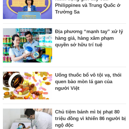
Philippines và Trung Quốc ở
Trường Sa
Địa phương “mạnh tay” xử lý
hàng giả, hàng xâm phạm
quyền sở hữu trí tuệ
Uống thuốc bổ vô tội vạ, thói
quen bào mòn lá gan của
người Việt
Chủ tiệm bánh mì bị phạt 80
triệu đồng vì khiến 86 người bị
ngộ độc