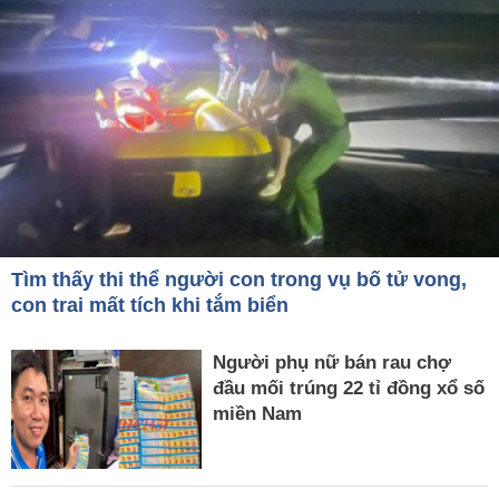
Tìm thấy thi thể người con trong vụ bố tử vong,
con trai mất tích khi tắm biển
Người phụ nữ bán rau chợ
đầu mối trúng 22 tỉ đồng xổ số
miền Nam