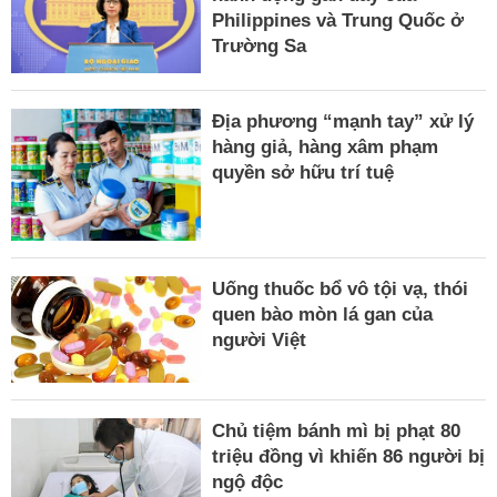
Philippines và Trung Quốc ở
Trường Sa
Địa phương “mạnh tay” xử lý
hàng giả, hàng xâm phạm
quyền sở hữu trí tuệ
Uống thuốc bổ vô tội vạ, thói
quen bào mòn lá gan của
người Việt
Chủ tiệm bánh mì bị phạt 80
triệu đồng vì khiến 86 người bị
ngộ độc