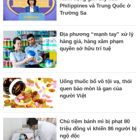
Philippines và Trung Quốc ở
Trường Sa
Địa phương “mạnh tay” xử lý
hàng giả, hàng xâm phạm
quyền sở hữu trí tuệ
Uống thuốc bổ vô tội vạ, thói
quen bào mòn lá gan của
người Việt
Chủ tiệm bánh mì bị phạt 80
triệu đồng vì khiến 86 người bị
ngộ độc