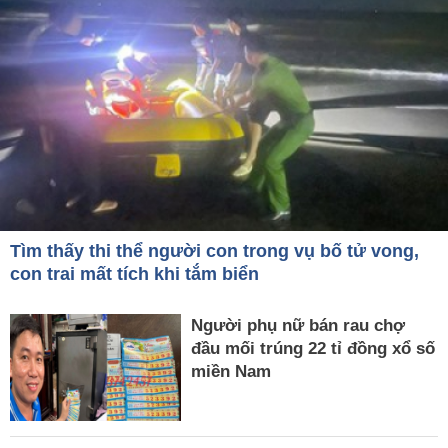
Tìm thấy thi thể người con trong vụ bố tử vong,
con trai mất tích khi tắm biển
Người phụ nữ bán rau chợ
đầu mối trúng 22 tỉ đồng xổ số
miền Nam