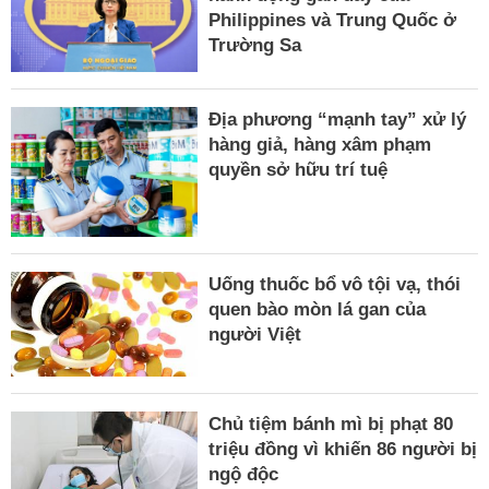
Philippines và Trung Quốc ở
Trường Sa
Địa phương “mạnh tay” xử lý
hàng giả, hàng xâm phạm
quyền sở hữu trí tuệ
Uống thuốc bổ vô tội vạ, thói
quen bào mòn lá gan của
người Việt
Chủ tiệm bánh mì bị phạt 80
triệu đồng vì khiến 86 người bị
ngộ độc