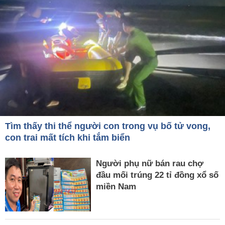
Tìm thấy thi thể người con trong vụ bố tử vong,
con trai mất tích khi tắm biển
Người phụ nữ bán rau chợ
đầu mối trúng 22 tỉ đồng xổ số
miền Nam