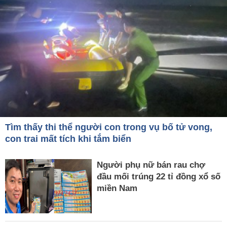
Tìm thấy thi thể người con trong vụ bố tử vong,
con trai mất tích khi tắm biển
Người phụ nữ bán rau chợ
đầu mối trúng 22 tỉ đồng xổ số
miền Nam