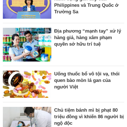
Philippines và Trung Quốc ở
Trường Sa
Địa phương “mạnh tay” xử lý
hàng giả, hàng xâm phạm
quyền sở hữu trí tuệ
Uống thuốc bổ vô tội vạ, thói
quen bào mòn lá gan của
người Việt
Chủ tiệm bánh mì bị phạt 80
triệu đồng vì khiến 86 người bị
ngộ độc