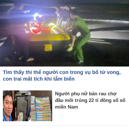
Tìm thấy thi thể người con trong vụ bố tử vong,
con trai mất tích khi tắm biển
Người phụ nữ bán rau chợ
đầu mối trúng 22 tỉ đồng xổ số
miền Nam