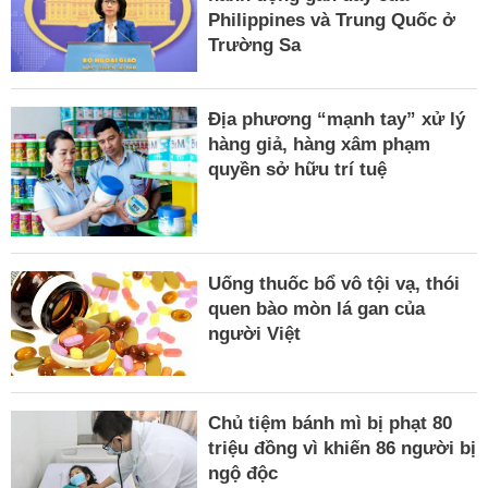
Philippines và Trung Quốc ở
Trường Sa
Địa phương “mạnh tay” xử lý
hàng giả, hàng xâm phạm
quyền sở hữu trí tuệ
Uống thuốc bổ vô tội vạ, thói
quen bào mòn lá gan của
người Việt
Chủ tiệm bánh mì bị phạt 80
triệu đồng vì khiến 86 người bị
ngộ độc