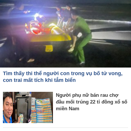
Tìm thấy thi thể người con trong vụ bố tử vong,
con trai mất tích khi tắm biển
Người phụ nữ bán rau chợ
đầu mối trúng 22 tỉ đồng xổ số
miền Nam