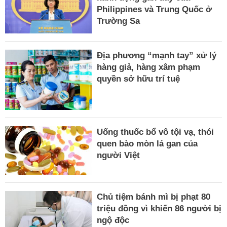
Philippines và Trung Quốc ở
Trường Sa
Địa phương “mạnh tay” xử lý
hàng giả, hàng xâm phạm
quyền sở hữu trí tuệ
Uống thuốc bổ vô tội vạ, thói
quen bào mòn lá gan của
người Việt
Chủ tiệm bánh mì bị phạt 80
triệu đồng vì khiến 86 người bị
ngộ độc