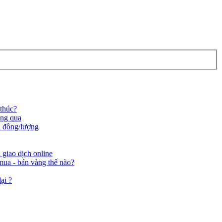
 thúc?
áng qua
ệu đồng/lượng
 giao dịch online
ua - bán vàng thế nào?
ại ?