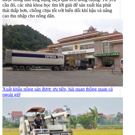
cầu đó, các nhà khoa học tìm lời giải để sản xuất lúa phát
thải thấp hơn, chống chịu tốt với biến đổi khí hậu và nâng
cao thu nhập cho nông dân.
Xuất khẩu nông sản được ưu tiên, hải quan thông quan cả
ngoài giờ