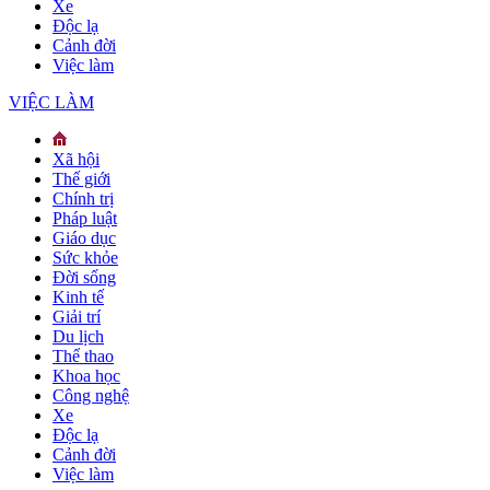
Xe
Độc lạ
Cảnh đời
Việc làm
VIỆC LÀM
Xã hội
Thế giới
Chính trị
Pháp luật
Giáo dục
Sức khỏe
Đời sống
Kinh tế
Giải trí
Du lịch
Thể thao
Khoa học
Công nghệ
Xe
Độc lạ
Cảnh đời
Việc làm