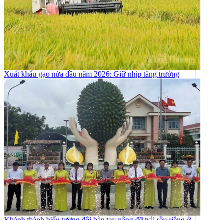
Xuất khẩu gạo nửa đầu năm 2026: Giữ nhịp tăng trưởng
Khánh thành biểu tượng đôi bàn tay nâng đỡ trái sầu riêng ở