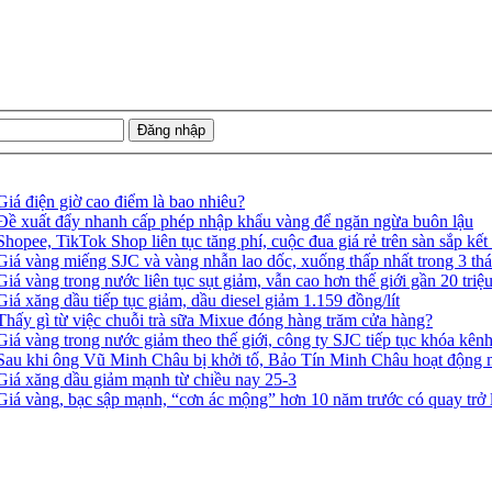
Giá điện giờ cao điểm là bao nhiêu?
Đề xuất đẩy nhanh cấp phép nhập khẩu vàng để ngăn ngừa buôn lậu
Shopee, TikTok Shop liên tục tăng phí, cuộc đua giá rẻ trên sàn sắp kết
Giá vàng miếng SJC và vàng nhẫn lao dốc, xuống thấp nhất trong 3 th
Giá vàng trong nước liên tục sụt giảm, vẫn cao hơn thế giới gần 20 tri
Giá xăng dầu tiếp tục giảm, dầu diesel giảm 1.159 đồng/lít
Thấy gì từ việc chuỗi trà sữa Mixue đóng hàng trăm cửa hàng?
Giá vàng trong nước giảm theo thế giới, công ty SJC tiếp tục khóa kênh
Sau khi ông Vũ Minh Châu bị khởi tố, Bảo Tín Minh Châu hoạt động m
Giá xăng dầu giảm mạnh từ chiều nay 25-3
Giá vàng, bạc sập mạnh, “cơn ác mộng” hơn 10 năm trước có quay trở l