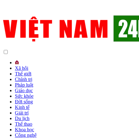
Xã hội
Thế giới
Chính trị
Pháp luật
Giáo dục
Sức khỏe
Đời sống
Kinh tế
Giải trí
Du lịch
Thể thao
Khoa học
Công nghệ