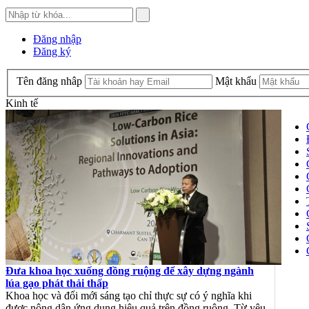
Đăng nhập
Đăng ký
Tên đăng nhâp
Mật khẩu
Kinh tế
Đưa khoa học xuống đồng ruộng để xây dựng ngành
lúa gạo phát thải thấp
Khoa học và đổi mới sáng tạo chỉ thực sự có ý nghĩa khi
được nông dân ứng dụng hiệu quả trên đồng ruộng. Từ yêu