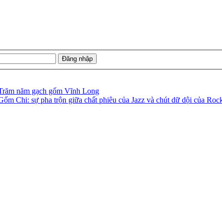
Trăm năm gạch gốm Vĩnh Long
Gốm Chi: sự pha trộn giữa chất phiêu của Jazz và chút dữ dội của Roc