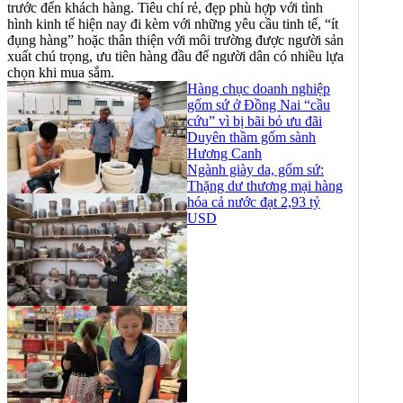
trước đến khách hàng. Tiêu chí rẻ, đẹp phù hợp với tình
hình kinh tế hiện nay đi kèm với những yêu cầu tinh tế, “ít
đụng hàng” hoặc thân thiện với môi trường được người sản
xuất chú trọng, ưu tiên hàng đầu để người dân có nhiều lựa
chọn khi mua sắm.
Hàng chục doanh nghiệp
gốm sứ ở Đồng Nai “cầu
cứu” vì bị bãi bỏ ưu đãi
Duyên thầm gốm sành
Hương Canh
Ngành giày da, gốm sứ:
Thặng dư thương mại hàng
hóa cả nước đạt 2,93 tỷ
USD