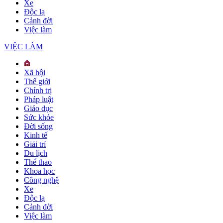
Xe
Độc lạ
Cảnh đời
Việc làm
VIỆC LÀM
Xã hội
Thế giới
Chính trị
Pháp luật
Giáo dục
Sức khỏe
Đời sống
Kinh tế
Giải trí
Du lịch
Thể thao
Khoa học
Công nghệ
Xe
Độc lạ
Cảnh đời
Việc làm