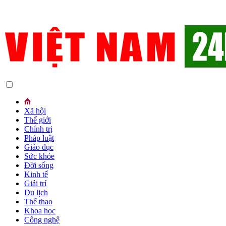
Xã hội
Thế giới
Chính trị
Pháp luật
Giáo dục
Sức khỏe
Đời sống
Kinh tế
Giải trí
Du lịch
Thể thao
Khoa học
Công nghệ