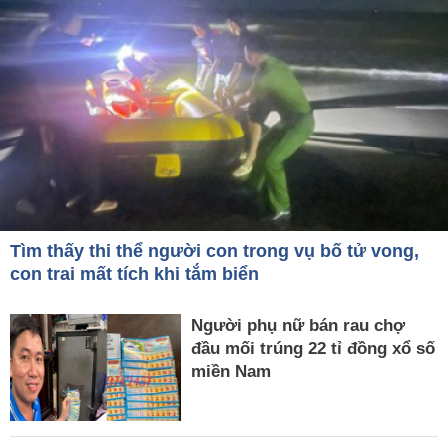
Tìm thấy thi thể người con trong vụ bố tử vong,
con trai mất tích khi tắm biển
Người phụ nữ bán rau chợ
đầu mối trúng 22 tỉ đồng xổ số
miền Nam