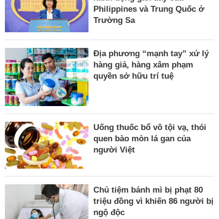
Philippines và Trung Quốc ở
Trường Sa
Địa phương “mạnh tay” xử lý
hàng giả, hàng xâm phạm
quyền sở hữu trí tuệ
Uống thuốc bổ vô tội vạ, thói
quen bào mòn lá gan của
người Việt
Chủ tiệm bánh mì bị phạt 80
triệu đồng vì khiến 86 người bị
ngộ độc